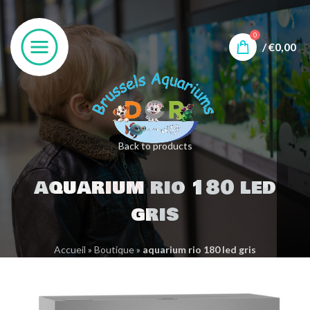
0
/
€
0,00
Back to products
aquarium rio 180 led
gris
Accueil
»
Boutique
»
aquarium rio 180 led gris