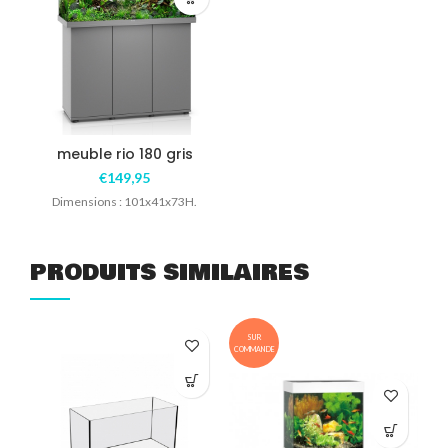
meuble rio 180 gris
€
149,95
Dimensions : 101x41x73H.
PRODUITS SIMILAIRES
SUR
COMMANDE
COM