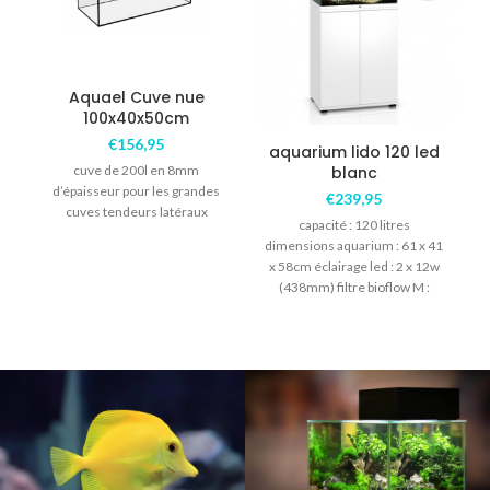
Aquael Cuve nue
100x40x50cm
€
156,95
aquarium lido 120 led
cuve de 200l en 8mm
blanc
d’épaisseur pour les grandes
€
239,95
cuves tendeurs latéraux
capacité : 120 litres
dimensions aquarium : 61 x 41
x 58cm éclairage led : 2 x 12w
(438mm) filtre bioflow M :
2
comprenant les matières
filtrantes