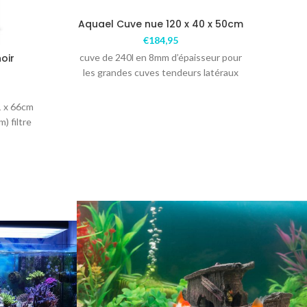
Aquael Cuve nue 120 x 40 x 50cm
€
184,95
oir
cuve de 240l en 8mm d’épaisseur pour
Aqu
les grandes cuves tendeurs latéraux
c
1 x 66cm
) filtre