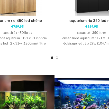
arium rio 450 led chêne
aquarium rio 350 led n
€
759,95
€
559,95
capacité : 450 litres
capacité : 350 litres
ons aquarium : 151 x 51 x 66cm
dimensions aquarium : 121 x 5
ge led : 2 x 31w (1200mm) filtre
éclairage led : 2 x 29w (1047mm
bioflow XL
bioflow L :