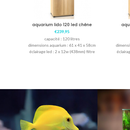
aquarium lido 120 led chêne
aqu
€
239,95
capacité : 120 litres
dimensions aquarium : 61 x 41 x 58cm
dimensi
éclairage led : 2 x 12w (438mm) filtre
éclaira
bioflow M : comprenant les matières
filtrantes