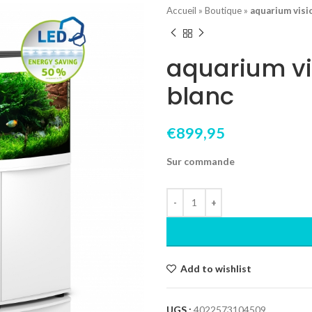
Accueil
»
Boutique
»
aquarium visi
aquarium vi
blanc
€
899,95
Sur commande
Add to wishlist
UGS :
4022573104509