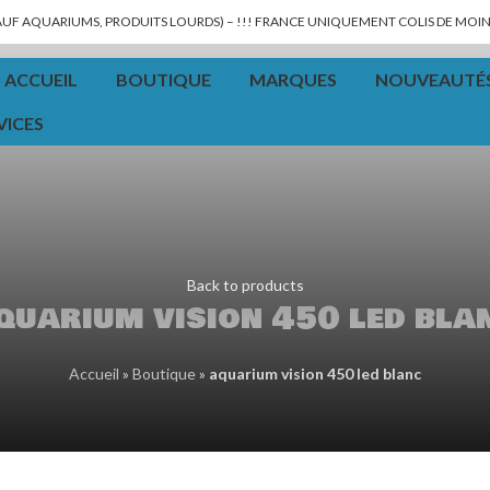
SAUF AQUARIUMS, PRODUITS LOURDS) – !!! FRANCE UNIQUEMENT COLIS DE MOINS
ACCUEIL
BOUTIQUE
MARQUES
NOUVEAUTÉ
VICES
Back to products
quarium vision 450 led bla
Accueil
»
Boutique
»
aquarium vision 450 led blanc