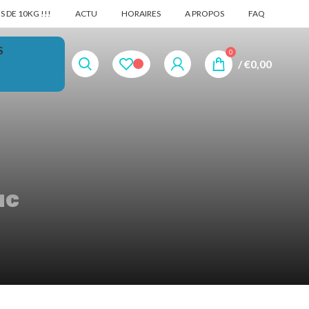
 DE 10KG !!!
ACTU
HORAIRES
A PROPOS
FAQ
S
0
/
€
0,00
nc