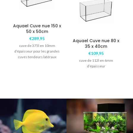
Aquael Cuve nue 150 x
50 x 50cm
€
289,95
Aquael Cuve nue 80 x
cuve de 375l en 10mm
35 x 40cm
d’épaisseur pour les grandes
€
109,95
cuves tendeurs latéraux
cuve de 112l en 6mm
d’épaisseur
2