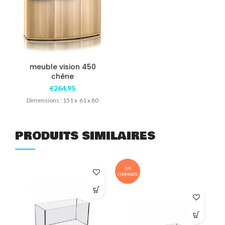
meuble vision 450
chêne
€
264,95
Dimensions : 151 x 61 x 80
PRODUITS SIMILAIRES
SUR
COMMANDE
COM