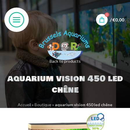
0
/
€
0,00
Back to products
aquarium vision 450 led
chêne
Accueil
»
Boutique
»
aquarium vision 450 led chêne