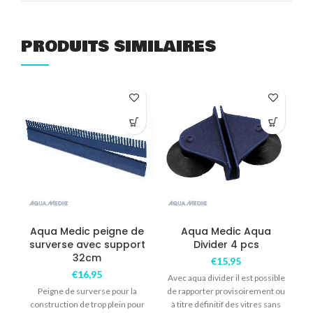
PRODUITS SIMILAIRES
COM
Aqua Medic peigne de
Aqua Medic Aqua
surverse avec support
Divider 4 pcs
32cm
€
15,95
A
€
16,95
Avec aqua divider il est possible
Peigne de surverse pour la
de rapporter provisoirement ou
construction de trop plein pour
à titre définitif des vitres sans