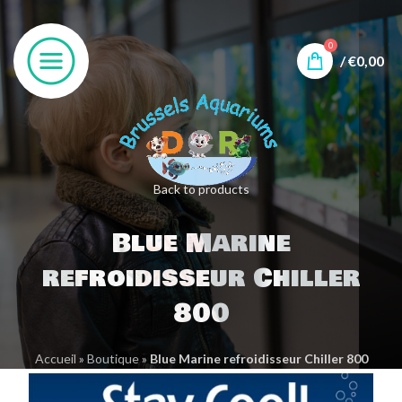
0
/
€
0,00
Back to products
Blue Marine
refroidisseur Chiller
800
Accueil
»
Boutique
»
Blue Marine refroidisseur Chiller 800