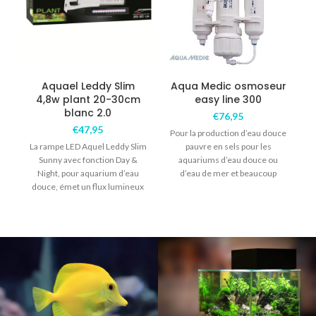
Aquael Leddy Slim
Aqua Medic osmoseur
4,8w plant 20-30cm
easy line 300
a
blanc 2.0
€
76,95
€
47,95
Pour la production d’eau douce
La rampe LED Aquel Leddy Slim
pauvre en sels pour les
Sunny avec fonction Day &
aquariums d’eau douce ou
Night, pour aquarium d’eau
d’eau de mer et beaucoup
douce, émet un flux lumineux
d’autres