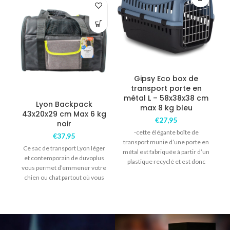
Gipsy Eco box de
transport porte en
métal L – 58x38x38 cm
Lyon Backpack
max 8 kg bleu
43x20x29 cm Max 6 kg
€
27,95
noir
-cette élégante boîte de
c
€
37,95
transport munie d’une porte en
Ce sac de transport Lyon léger
métal est fabriquée à partir d’un
et contemporain de duvoplus
plastique recyclé et est donc
vous permet d’emmener votre
chien ou chat partout où vous