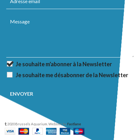
Je souhaite m'abonner à la Newsletter
Je souhaite me désabonner de la Newsletter
2020 Brussels Aquarium. Website by
Fastlane
.