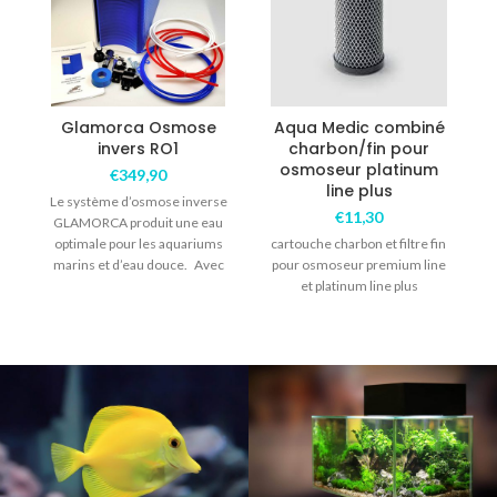
B
Glamorca Osmose
Aqua Medic combiné
invers RO1
charbon/fin pour
osmoseur platinum
p
€
349,90
line plus
Le système d’osmose inverse
l
€
11,30
GLAMORCA produit une eau
optimale pour les aquariums
cartouche charbon et filtre fin
marins et d’eau douce. Avec
pour osmoseur premium line
filtre de
et platinum line plus