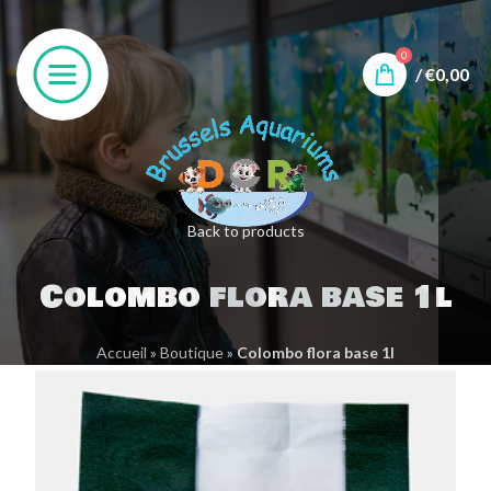
0
/
€
0,00
Back to products
Colombo flora base 1l
Accueil
»
Boutique
»
Colombo flora base 1l