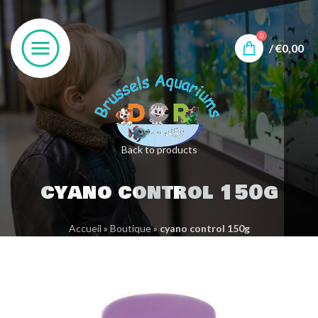
0
/
€
0,00
Back to products
cyano control 150g
Accueil
»
Boutique
»
cyano control 150g