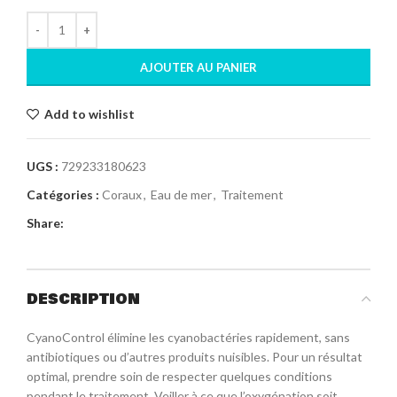
AJOUTER AU PANIER
Add to wishlist
UGS :
729233180623
Catégories :
Coraux
,
Eau de mer
,
Traitement
Share:
DESCRIPTION
CyanoControl élimine les cyanobactéries rapidement, sans
antibiotiques ou d’autres produits nuisibles. Pour un résultat
optimal, prendre soin de respecter quelques conditions
pendant le traitement. Veiller à ce que l’oxygénation soit