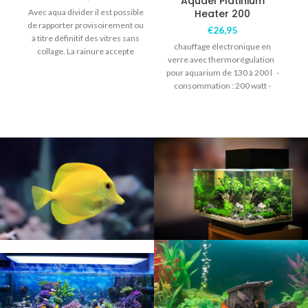
Aquael Platinium
Avec aqua divider il est possible
Heater 200
de rapporter provisoirement ou
N
€
26,95
à titre définitif des vitres sans
chauffage électronique en
collage. La rainure accepte
verre avec thermorégulation
a
pour aquarium de 130 à 200 l -
consommation : 200 watt -
longueur