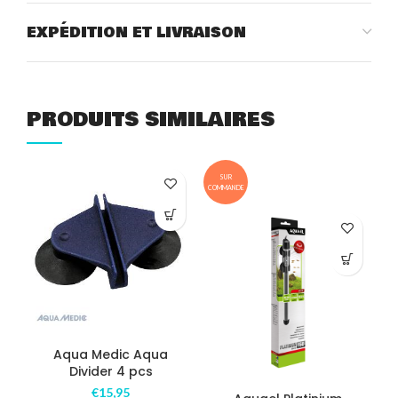
EXPÉDITION ET LIVRAISON
PRODUITS SIMILAIRES
SUR
COMMANDE
Aqua Medic Aqua
A
Divider 4 pcs
€
15,95