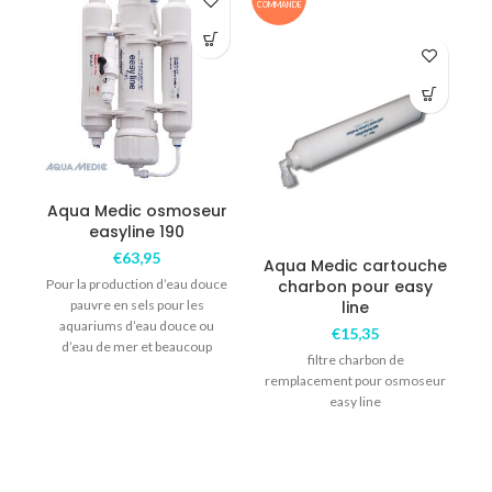
COMMANDE
COM
Aqua Medic osmoseur
easyline 190
€
63,95
Aqua Medic cartouche
Pour la production d’eau douce
charbon pour easy
pauvre en sels pour les
line
aquariums d’eau douce ou
€
15,35
d’eau de mer et beaucoup
filtre charbon de
L
d’autres
remplacement pour osmoseur
easy line