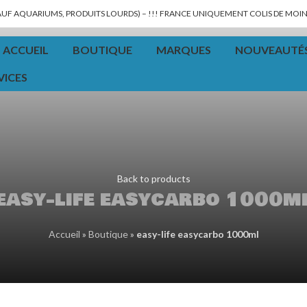
SAUF AQUARIUMS, PRODUITS LOURDS) – !!! FRANCE UNIQUEMENT COLIS DE MOINS
ACCUEIL
BOUTIQUE
MARQUES
NOUVEAUTÉ
VICES
Back to products
easy-life easycarbo 1000m
Accueil
»
Boutique
»
easy-life easycarbo 1000ml