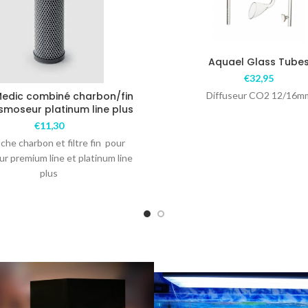
Aquael Glass Tube
€
32,95
edic combiné charbon/fin
Diffuseur CO2 12/16m
smoseur platinum line plus
€
11,30
che charbon et filtre fin pour
r premium line et platinum line
plus