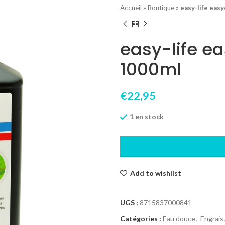
Accueil
»
Boutique
»
easy-life eas
easy-life e
1000ml
€
22,95
1 en stock
Add to wishlist
UGS :
8715837000841
Catégories :
Eau douce
,
Engrais