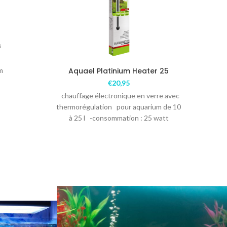
s
m
Aquael Platinium Heater 25
Aqu
€
20,95
chauffage électronique en verre avec
Les 
thermorégulation pour aquarium de 10
l’alt
à 25 l -consommation : 25 watt
chau