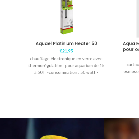
Aquael Platinium Heater 50
Aqua M
pour o
€
21,95
chauffage électronique en verre avec
cartou
thermorégulation pour aquarium de 15
osmoseu
à 50 l -consommation : 50 watt -
longueur : 22.5cm