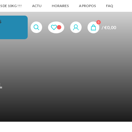
 DE 10KG !!!
ACTU
HORAIRES
A PROPOS
FAQ
S
0
/
€
0,00
l