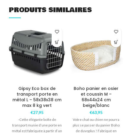
PRODUITS SIMILAIRES
COM
Gipsy Eco box de
Boho panier en osier
transport porte en
et coussin M –
métal L – 58x38x38 cm
68x44x24 cm
max 8 kg vert
beige/blanc
€
27,95
€
63,95
-Cette élégante boîte de
Votre chat ou chien ne pourra
transport munie d’une porte en
plus se passer du panier Boho
métal est fabriquée à partir d’un
de duvoplus ! Fabriqué en