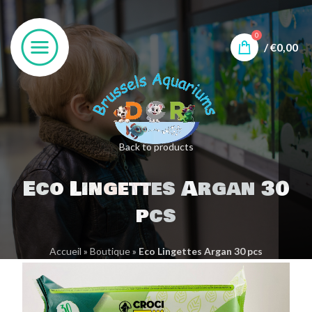
0
/
€
0,00
Back to products
Eco Lingettes Argan 30
pcs
Accueil
»
Boutique
»
Eco Lingettes Argan 30 pcs