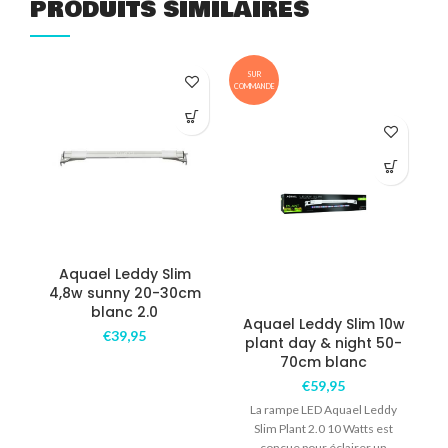
PRODUITS SIMILAIRES
SUR
COMMANDE
Aquael Leddy Slim
A
4,8w sunny 20-30cm
blanc 2.0
Aquael Leddy Slim 10w
€
39,95
plant day & night 50-
70cm blanc
€
59,95
La rampe LED Aquael Leddy
Slim Plant 2.0 10 Watts est
conçue pour éclairer un