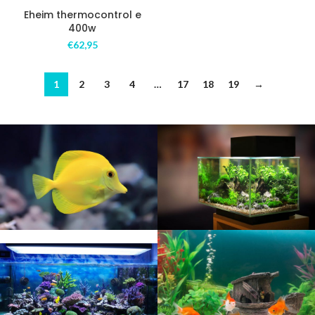
Eheim thermocontrol e
400w
€
62,95
1
2
3
4
…
17
18
19
→