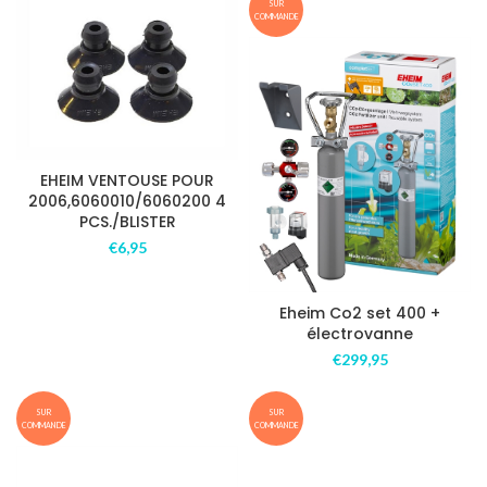
SUR
COMMANDE
EHEIM VENTOUSE POUR
2006,6060010/6060200 4
PCS./BLISTER
€
6,95
Eheim Co2 set 400 +
électrovanne
€
299,95
SUR
SUR
COMMANDE
COMMANDE