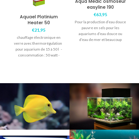
Aqua Medic osmoseur
easyline 190
€
63,95
Aquael Platinium
A
Heater 50
Pour la production d’eau douce
pauvre en sels pour les
€
21,95
aquariums d’eau douce ou
chauffage électronique en
d’eau de mer et beaucoup
verre avec thermorégulation
d’autres
pour aquarium de 15 à 50 l -
consommation : 50 watt -
longueur : 22.5cm