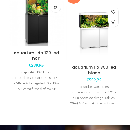
aquarium lido 120 led
noir
€
239,95
aquarium rio 350 led
capacité : 120 litres
blanc
dimensions aquarium : 61 x 41
€
559,95
x 58cm éclairage led : 2 x 12w
capacité : 350 litres
(438mm) filtre bioflow M :
dimensions aquarium : 121 x
comprenant les matières
51 x 66cm éclairage led : 2 x
filtrantes
29w (1047mm) filtre bioflow L :
3