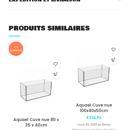
PRODUITS SIMILAIRES
SUR
COMMANDE
COM
Aquael Cuve nue
100x40x50cm
€
156,95
Aquael Cuve nue 80 x
35 x 40cm
cuve de 200l en 8mm
d’épaisseur pour les grandes