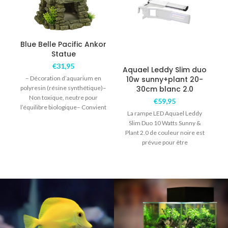
Blue Belle Pacific Ankor
B
Statue
€
31,95
Aquael Leddy Slim duo
– Décoration d’aquarium en
10w sunny+plant 20-
polyresin (résine synthétique)–
30cm blanc 2.0
p
Non toxique, neutre pour
€
59,95
l’équilibre biologique– Convient
l
La rampe LED Aquael Leddy
pour l’eau douce – Couleur
Slim Duo 10 Watts Sunny &
unique, de
Plant 2.0 de couleur noire est
prévue pour être