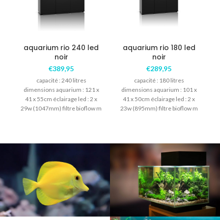
aquarium rio 240 led
aquarium rio 180 led
noir
noir
€
389,95
€
289,95
capacité : 240 litres
capacité : 180 litres
dimensions aquarium : 121 x
dimensions aquarium : 101 x
41 x 55cm éclairage led : 2 x
41 x 50cm éclairage led : 2 x
29w (1047mm) filtre bioflow m
23w (895mm) filtre bioflow m