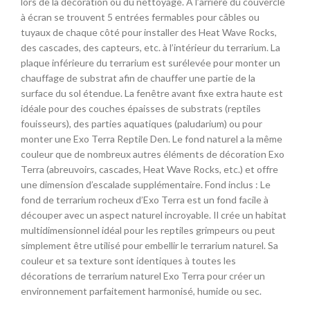
lors de la décoration ou du nettoyage. À l’arrière du couvercle
à écran se trouvent 5 entrées fermables pour câbles ou
tuyaux de chaque côté pour installer des Heat Wave Rocks,
des cascades, des capteurs, etc. à l’intérieur du terrarium. La
plaque inférieure du terrarium est surélevée pour monter un
chauffage de substrat afin de chauffer une partie de la
surface du sol étendue. La fenêtre avant fixe extra haute est
idéale pour des couches épaisses de substrats (reptiles
fouisseurs), des parties aquatiques (paludarium) ou pour
monter une Exo Terra Reptile Den. Le fond naturel a la même
couleur que de nombreux autres éléments de décoration Exo
Terra (abreuvoirs, cascades, Heat Wave Rocks, etc.) et offre
une dimension d’escalade supplémentaire. Fond inclus : Le
fond de terrarium rocheux d’Exo Terra est un fond facile à
découper avec un aspect naturel incroyable. Il crée un habitat
multidimensionnel idéal pour les reptiles grimpeurs ou peut
simplement être utilisé pour embellir le terrarium naturel. Sa
couleur et sa texture sont identiques à toutes les
décorations de terrarium naturel Exo Terra pour créer un
environnement parfaitement harmonisé, humide ou sec.