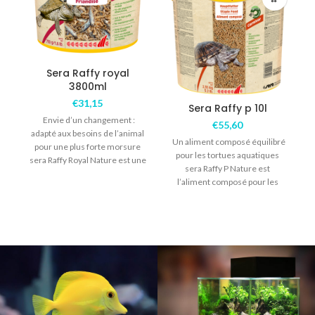
Sera Raffy royal
3800ml
€
31,15
Sera Raffy p 10l
Envie d’un changement :
€
55,60
adapté aux besoins de l’animal
Un aliment composé équilibré
pour une plus forte morsure
pour les tortues aquatiques
sera Raffy Royal Nature est une
sera Raffy P Nature est
l’aliment composé pour les
reptiles carnivores tels