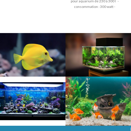
pour aquarium de 230 à 300 l -
unique, de
consommation : 300 watt -
longueur : 36cm -précision