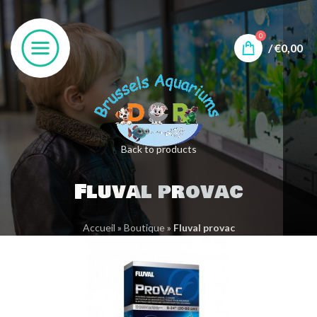
0
/
€
0,00
Back to products
Fluval provac
Accueil
»
Boutique
»
Fluval provac