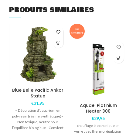
PRODUITS SIMILAIRES
SUR
COMMANDE
COM
Blue Belle Pacific Ankor
Statue
€
31,95
Aquael Platinium
– Décoration d’aquarium en
Heater 300
polyresin (résine synthétique)–
€
29,95
Non toxique, neutre pour
chauffage électronique en
l’équilibre biologique– Convient
verre avec thermorégulation
pour l’eau douce – Couleur