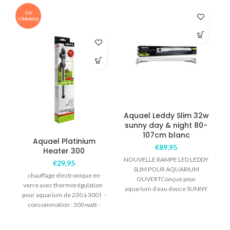
SUR
COMMANDE
COM
Aquael Leddy Slim 32w
sunny day & night 80-
107cm blanc
Aquael Platinium
A
€
89,95
Heater 300
NOUVELLE RAMPE LED LEDDY
€
29,95
SLIM POUR AQUARIUM
chauffage électronique en
OUVERTConçue pour
verre avec thermorégulation
aquarium d’eau douce SUNNY
pour aquarium de 230 à 300 l -
r
émet une température de
consommation : 300 watt -
d
couleur de 6500°k similaire
longueur : 36cm -précision