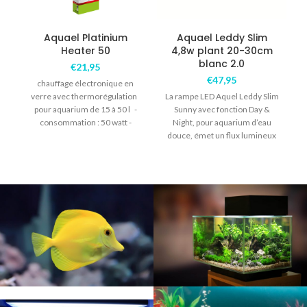
B
Aquael Platinium
Aquael Leddy Slim
Heater 50
4,8w plant 20-30cm
blanc 2.0
p
€
21,95
€
47,95
chauffage électronique en
l
verre avec thermorégulation
La rampe LED Aquel Leddy Slim
pour aquarium de 15 à 50 l -
Sunny avec fonction Day &
consommation : 50 watt -
Night, pour aquarium d’eau
longueur : 22.5cm
douce, émet un flux lumineux