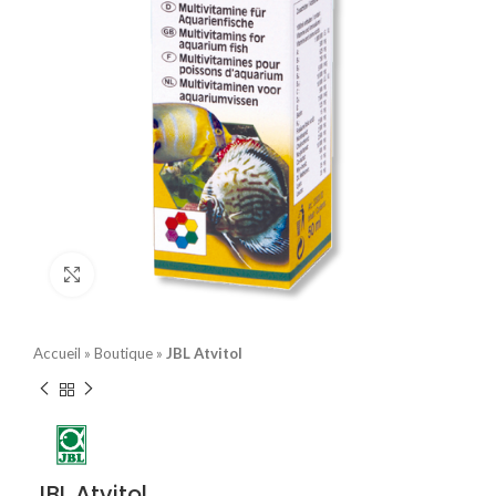
Click to enlarge
Accueil
»
Boutique
»
JBL Atvitol
JBL Atvitol