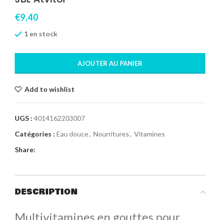
€
9,40
1 en stock
AJOUTER AU PANIER
Add to wishlist
UGS :
4014162203007
Catégories :
Eau douce
,
Nourritures
,
Vitamines
Share:
DESCRIPTION
Multivitamines en gouttes pour