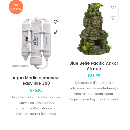
SUR
COMMANDE
COM
Blue Belle Pacific Ankor
Statue
€
31,95
Aqua Medic osmoseur
easy line 300
– Décoration d’aquarium en
polyresin (résine synthétique)–
€
76,95
Non toxique, neutre pour
Pour la production d’eau douce
l’équilibre biologique– Convient
pauvre en sels pour les
pour l’eau douce – Couleur
aquariums d’eau douce ou
unique, de
d’eau de mer et beaucoup
d’autres