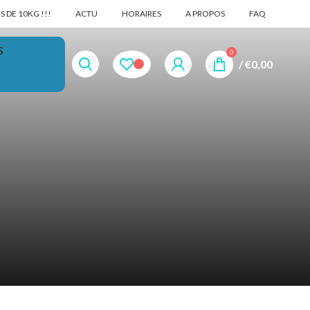
 DE 10KG !!!
ACTU
HORAIRES
A PROPOS
FAQ
S
0
/
€
0,00