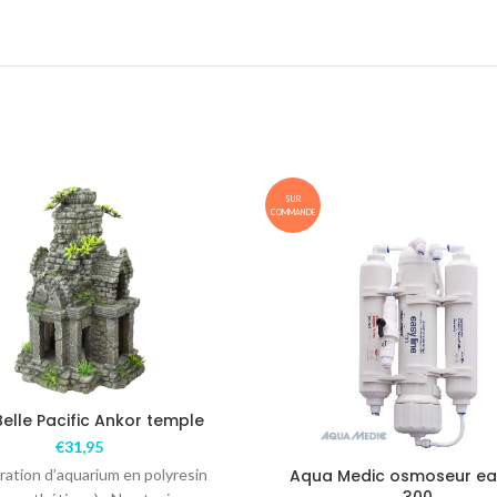
SUR
COMMANDE
Belle Pacific Ankor temple
€
31,95
ration d’aquarium en polyresin
Aqua Medic osmoseur eas