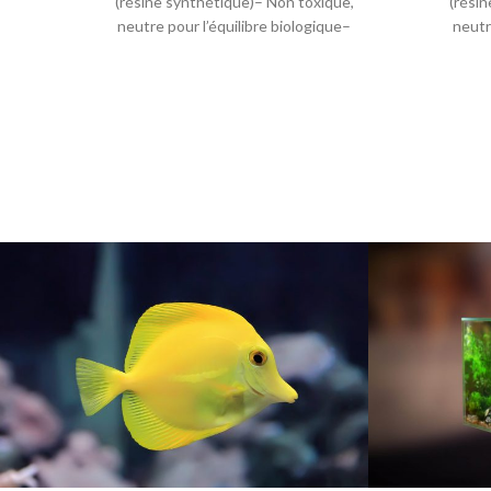
(résine synthétique)– Non toxique,
(rési
neutre pour l’équilibre biologique–
neutr
Convient pour l’eau douce – Couleur
Convie
unique, de