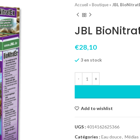
Accueil
»
Boutique
»
JBL BioNitrat
JBL BioNitra
€
28,10
3 en stock
Add to wishlist
UGS :
4014162625366
Catégories :
Eau douce
,
Médias f