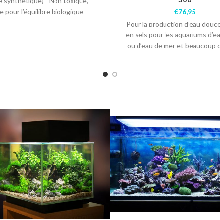
300
ne synthétique)– Non toxique,
e pour l’équilibre biologique–
€
76,95
nt pour l’eau douce – Couleur
Pour la production d’eau douc
unique, de
en sels pour les aquariums d’e
ou d’eau de mer et beaucoup 