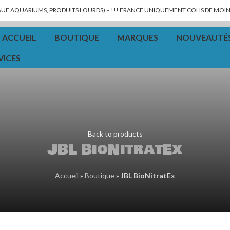
SAUF AQUARIUMS, PRODUITS LOURDS) – !!! FRANCE UNIQUEMENT COLIS DE MOINS
ACCUEIL
BOUTIQUE
MARQUES
NOUVEAUTÉ
VICES
Back to products
JBL BioNitratEx
Accueil
»
Boutique
»
JBL BioNitratEx