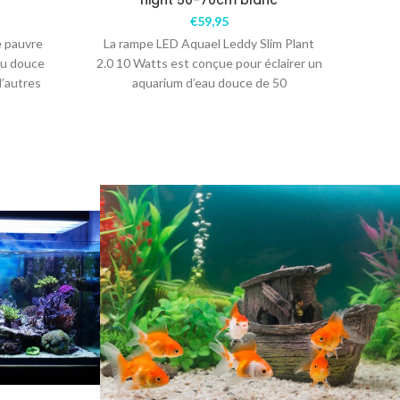
night 50-70cm blanc
€
59,95
e pauvre
La rampe LED Aquael Leddy Slim Plant
au douce
2.0 10 Watts est conçue pour éclairer un
d’autres
aquarium d’eau douce de 50