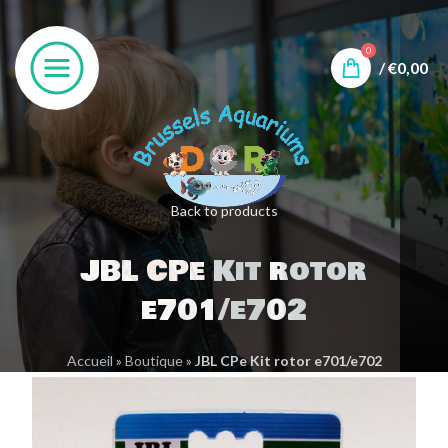
0
/
€
0,00
Back to products
JBL CPe Kit rotor
e701/e702
Accueil
»
Boutique
»
JBL CPe Kit rotor e701/e702