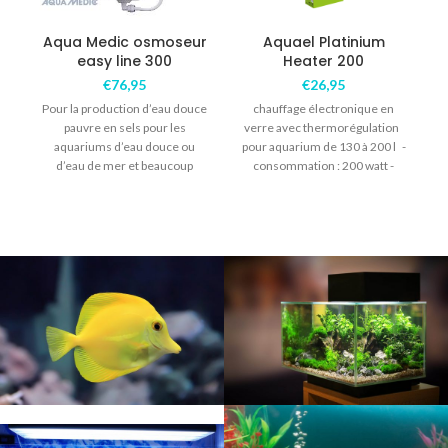
Aqua Medic osmoseur
Aquael Platinium
easy line 300
Heater 200
A
d
€
76,95
€
26,95
Pour la production d’eau douce
chauffage électronique en
pauvre en sels pour les
verre avec thermorégulation
aquariums d’eau douce ou
pour aquarium de 130 à 200 l -
d’eau de mer et beaucoup
consommation : 200 watt -
d’autres
longueur