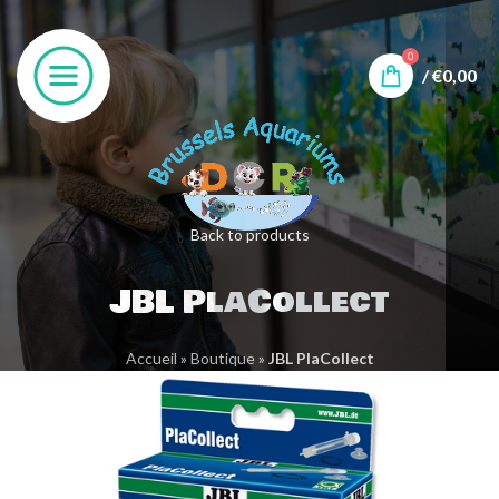
0
/
€
0,00
Back to products
JBL PlaCollect
Accueil
»
Boutique
»
JBL PlaCollect