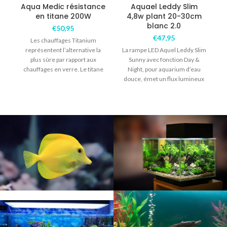
Aqua Medic résistance
Aquael Leddy Slim
en titane 200W
4,8w plant 20-30cm
blanc 2.0
€
50,95
€
47,95
Les chauffages Titanium
représentent l’alternative la
La rampe LED Aquel Leddy Slim
L
plus sûre par rapport aux
Sunny avec fonction Day &
chauffages en verre. Le titane
Night, pour aquarium d’eau
résiste à l’eau de
douce, émet un flux lumineux