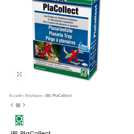
Click to enlarge
Accueil
»
Boutique
»
JBL PlaCollect
JBL PlaCollect