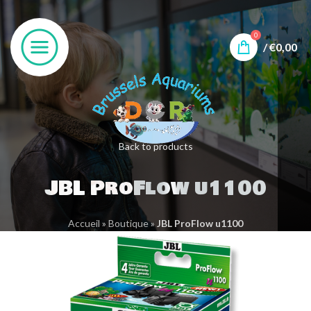
0
/
€
0,00
Back to products
JBL ProFlow u1100
Accueil
»
Boutique
»
JBL ProFlow u1100