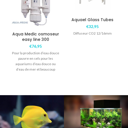
Aquael Glass Tubes
€
32,95
Aqua Medic osmoseur
Diffuseur CO2 12/16mm
easy line 300
€
76,95
Pour la production d’eau douce
pauvre en sels pour les
aquariums d’eau douce ou
d’eau de mer et beaucoup
d’autres