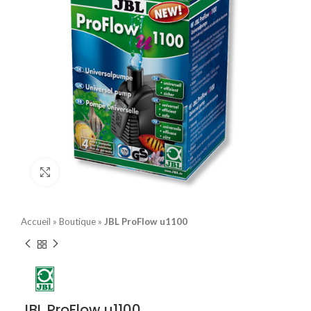
Click to enlarge
Accueil
»
Boutique
»
JBL ProFlow u1100
JBL ProFlow u1100