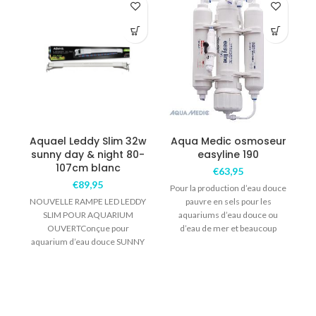
Aquael Leddy Slim 32w
Aqua Medic osmoseur
A
sunny day & night 80-
easyline 190
107cm blanc
€
63,95
€
89,95
Pour la production d’eau douce
NOUVELLE RAMPE LED LEDDY
pauvre en sels pour les
SLIM POUR AQUARIUM
aquariums d’eau douce ou
OUVERTConçue pour
d’eau de mer et beaucoup
a
aquarium d’eau douce SUNNY
d’autres
émet une température de
couleur de 6500°k similaire