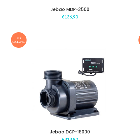
Jebao MDP-3500
€
136,90
SUR
COMMANDE
Jebao DCP-18000
€
313,90