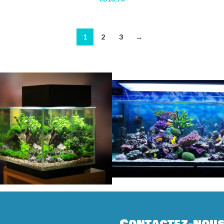
1
2
3
→
Contactez-nou