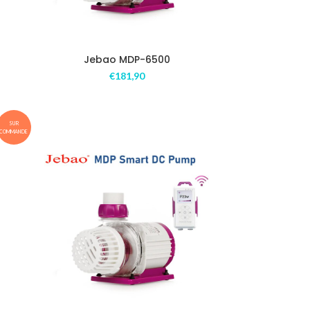
Jebao MDP-6500
€
181,90
SUR
COMMANDE