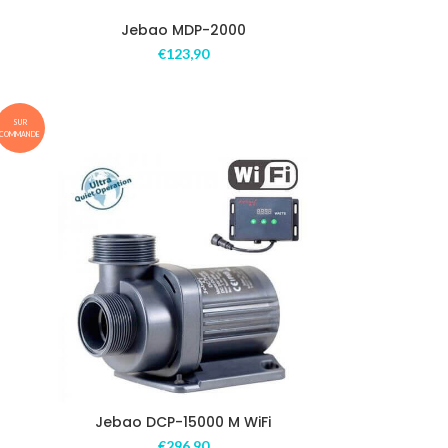
Jebao MDP-2000
€
123,90
SUR
COMMANDE
Jebao DCP-15000 M WiFi
€
296,90