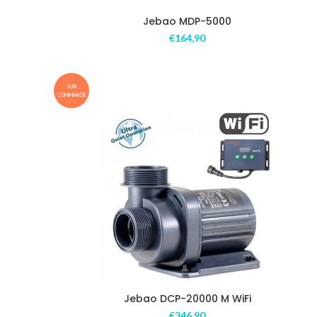
Jebao MDP-5000
€
164,90
SUR
COMMANDE
Jebao DCP-20000 M WiFi
€
346,90