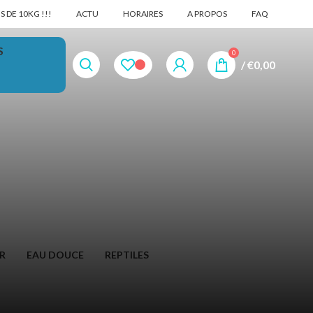
 DE 10KG !!!
ACTU
HORAIRES
A PROPOS
FAQ
S
0
/
€
0,00
R
EAU DOUCE
REPTILES