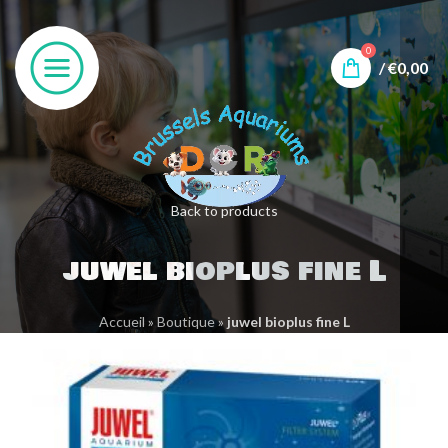
0
/
€
0,00
Back to products
juwel bioplus fine L
Accueil
»
Boutique
»
juwel bioplus fine L