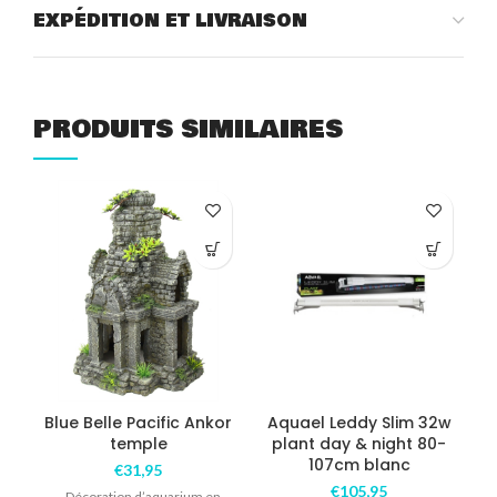
EXPÉDITION ET LIVRAISON
PRODUITS SIMILAIRES
COM
Blue Belle Pacific Ankor
Aquael Leddy Slim 32w
temple
plant day & night 80-
107cm blanc
€
31,95
€
105,95
– Décoration d’aquarium en