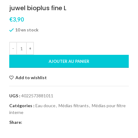
juwel bioplus fine L
€
3,90
10 en stock
AJOUTER AU PANIER
Add to wishlist
UGS :
4022573881011
Catégories :
Eau douce
,
Médias filtrants
,
Médias pour filtre
interne
Share: