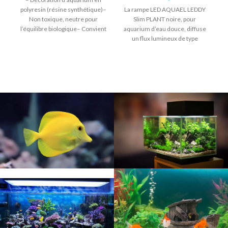
polyresin (résine synthétique)–
La rampe LED AQUAEL LEDDY
Non toxique, neutre pour
Slim PLANT noire, pour
l’équilibre biologique– Convient
aquarium d’eau douce, diffuse
pour l’eau douce – Couleur
un flux lumineux de type
p
unique, de
horticole ayant