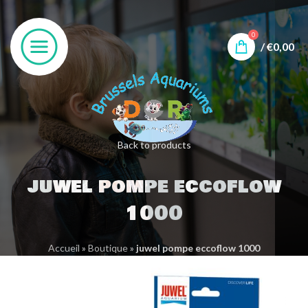
0
/
€
0,00
Back to products
juwel pompe eccoflow
1000
Accueil
»
Boutique
»
juwel pompe eccoflow 1000