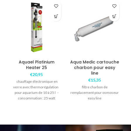
Aquael Platinium
Aqua Medic cartouche
Heater 25
charbon pour easy
a
line
€
20,95
€
15,35
chauffage électronique en
verre avec thermorégulation
filtre charbon de
pour aquarium de 10 à 25 l -
remplacement pour osmoseur
consommation : 25 watt
easy line