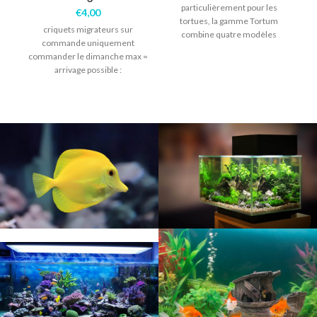
particulièrement pour les
€
4,00
tortues, la gamme Tortum
criquets migrateurs sur
combine quatre modèles
d
commande uniquement
différentes qui comprennent
commander le dimanche max =
les éléments nécessaires à
arrivage possible :
mardi/mercredi dès réception
en magasin , vous