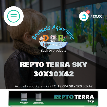
0
/
€
0,00
Back to products
REPTO TERRA SKY
30X30X42
Accueil
»
Boutique
»
REPTO TERRA SKY 30X30X42