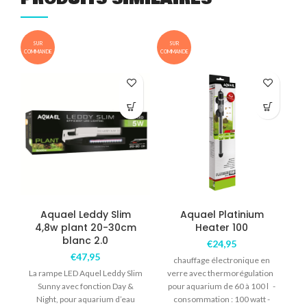
SUR
SUR
COMMANDE
COMMANDE
COM
Aquael Leddy Slim
Aquael Platinium
4,8w plant 20-30cm
Heater 100
blanc 2.0
€
24,95
€
47,95
chauffage électronique en
La rampe LED Aquel Leddy Slim
verre avec thermorégulation
Sunny avec fonction Day &
pour aquarium de 60 à 100 l -
Night, pour aquarium d’eau
consommation : 100 watt -