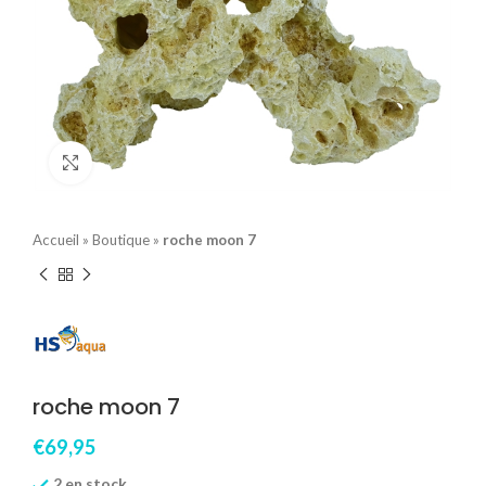
Click to enlarge
Accueil
»
Boutique
»
roche moon 7
roche moon 7
€
69,95
2 en stock