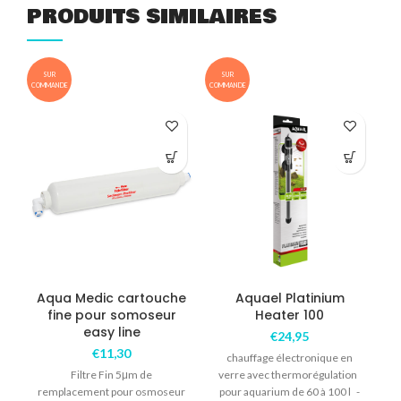
PRODUITS SIMILAIRES
SUR
SUR
COMMANDE
COMMANDE
COM
Aqua Medic cartouche
Aquael Platinium
fine pour somoseur
Heater 100
easy line
€
24,95
€
11,30
chauffage électronique en
Filtre Fin 5μm de
verre avec thermorégulation
remplacement pour osmoseur
pour aquarium de 60 à 100 l -