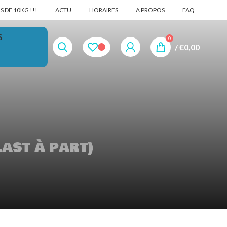
 DE 10KG !!!
ACTU
HORAIRES
A PROPOS
FAQ
S
0
/
€
0,00
ast à part)