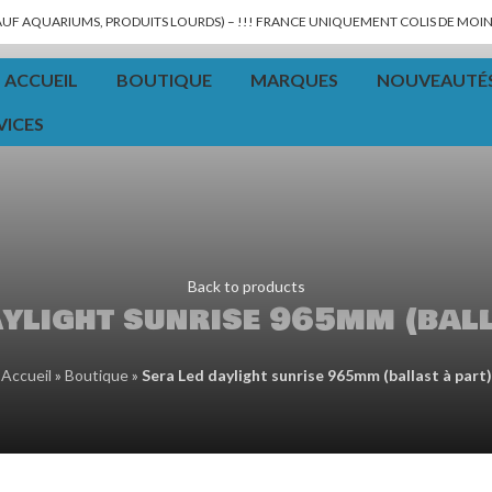
SAUF AQUARIUMS, PRODUITS LOURDS) – !!! FRANCE UNIQUEMENT COLIS DE MOINS
ACCUEIL
BOUTIQUE
MARQUES
NOUVEAUTÉ
VICES
Back to products
aylight sunrise 965mm (ball
Accueil
»
Boutique
»
Sera Led daylight sunrise 965mm (ballast à part)