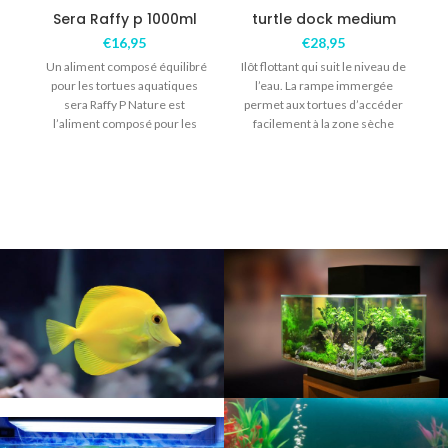
Sera Raffy p 1000ml
turtle dock medium
€
16,95
€
28,95
Un aliment composé équilibré
Ilôt flottant qui suit le niveau de
pour les tortues aquatiques
l’eau. La rampe immergée
sera Raffy P Nature est
permet aux tortues d’accéder
l’aliment composé pour les
facilement à la zone sèche
d
reptiles carnivores tels