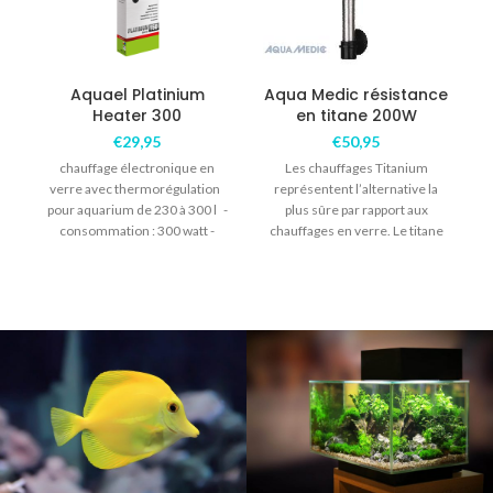
B
Aquael Platinium
Aqua Medic résistance
Heater 300
en titane 200W
p
€
29,95
€
50,95
chauffage électronique en
Les chauffages Titanium
l
verre avec thermorégulation
représentent l’alternative la
pour aquarium de 230 à 300 l -
plus sûre par rapport aux
consommation : 300 watt -
chauffages en verre. Le titane
longueur : 36cm -précision
résiste à l’eau de