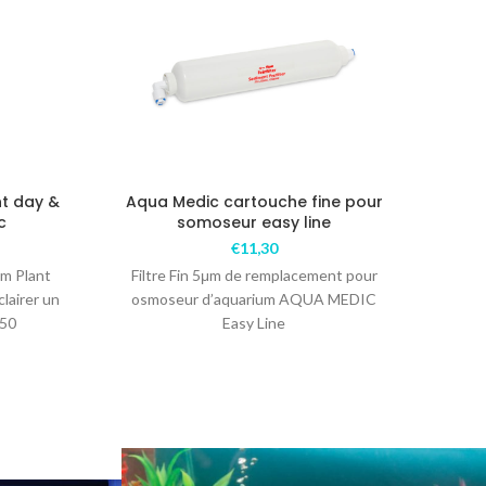
nt day &
Aqua Medic cartouche fine pour
A
c
somoseur easy line
€
11,30
cha
im Plant
Filtre Fin 5μm de remplacement pour
therm
lairer un
osmoseur d’aquarium AQUA MEDIC
à 
 50
Easy Line