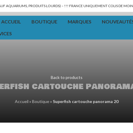
SAUF AQUARIUMS, PRODUITS LOURDS) – !!! FRANCE UNIQUEMENT COLIS DE MOINS
ACCUEIL
BOUTIQUE
MARQUES
NOUVEAUTÉ
VICES
Back to products
erfish cartouche panoram
Accueil
»
Boutique
»
Superfish cartouche panorama 20