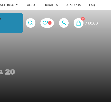
 DE 10KG !!!
ACTU
HORAIRES
A PROPOS
FAQ
S
0
/
€
0,00
a 20