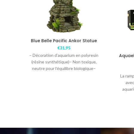
Blue Belle Pacific Ankor Statue
€
31,95
– Décoration d’aquarium en polyresin
Aquael
(résine synthétique)– Non toxique,
neutre pour l’équilibre biologique–
Convient pour l’eau douce – Couleur
La ram
unique, de
avec
aquar