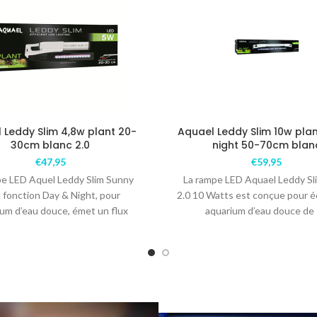
 Leddy Slim 4,8w plant 20-
Aquael Leddy Slim 10w pla
30cm blanc 2.0
night 50-70cm blan
€
47,95
€
59,95
pe LED Aquel Leddy Slim Sunny
La rampe LED Aquael Leddy Sl
 fonction Day & Night, pour
2.0 10 Watts est conçue pour éc
ium d’eau douce, émet un flux
aquarium d’eau douce de
lumineux