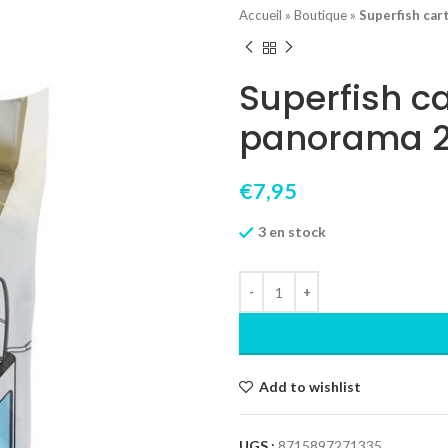
Accueil
»
Boutique
»
Superfish ca
Superfish c
panorama 
€
7,95
3 en stock
Add to wishlist
UGS :
8715897271335