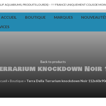
SAUF AQUARIUMS, PRODUITS LOURDS) – !!! FRANCE UNIQUEMENT COLIS DE MOINS
ACCUEIL
BOUTIQUE
MARQUES
NOUVEAUTÉ
VICES
Back to products
Terrarium knockdown Noir
cueil
»
Boutique
»
Terra Della Terrarium knockdown Noir 112x60x9