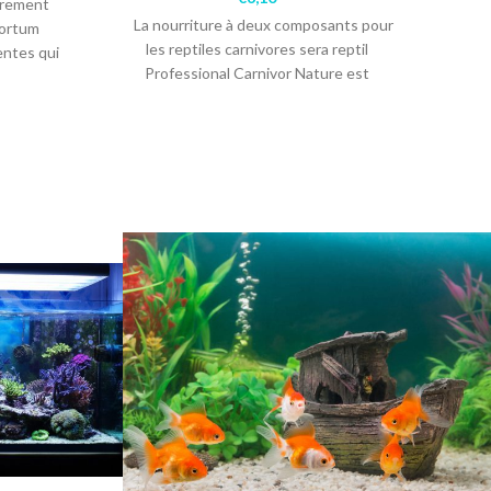
èrement
La nourriture à deux composants pour
Tortum
les reptiles carnivores sera reptil
entes qui
Ilôt f
Professional Carnivor Nature est
essaires
ram
l’aliment composé sans
d’a