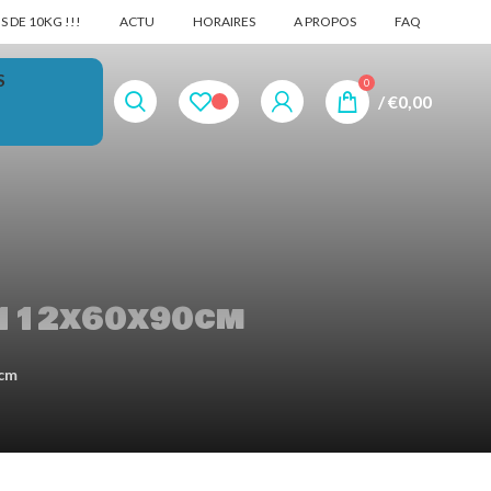
 DE 10KG !!!
ACTU
HORAIRES
A PROPOS
FAQ
S
0
/
€
0,00
 112x60x90cm
0cm