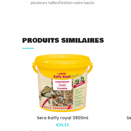
plusieurs taillesFinition noire haute
brillancePanneau arrière partiellement
ouvert
PRODUITS SIMILAIRES
Sera Raffy royal 3800ml
S
€
31,15