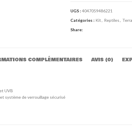
UGS :
4047059486221
Catégories :
Kit
,
Reptiles
,
Terr
Share:
RMATIONS COMPLÉMENTAIRES
AVIS (0)
EXP
 et UVB
 et système de verrouillage sécurisé