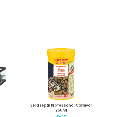
SUR
COMMANDE
Sera reptil Professional Carnivor
250ml
€
6,10