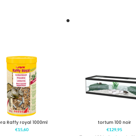
era Raffy royal 1000ml
tortum 100 noir
€
15,60
€
129,95