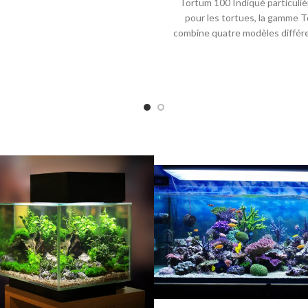
Tortum 100 Indiqué particuli
pour les tortues, la gamme 
combine quatre modèles différ
comprennent les éléments néc
à