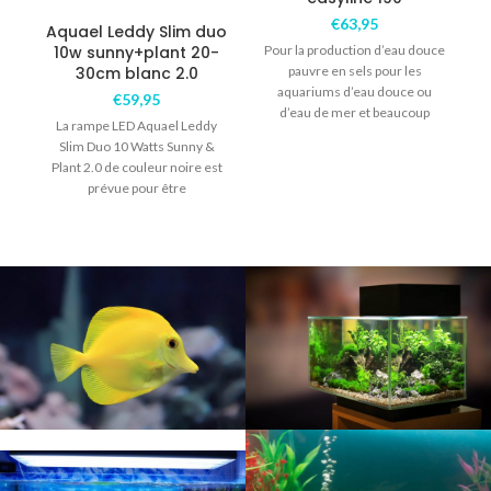
€
63,95
Aquael Leddy Slim duo
10w sunny+plant 20-
Pour la production d’eau douce
30cm blanc 2.0
pauvre en sels pour les
aquariums d’eau douce ou
€
59,95
d’eau de mer et beaucoup
La rampe LED Aquael Leddy
d’autres
Slim Duo 10 Watts Sunny &
Plant 2.0 de couleur noire est
prévue pour être