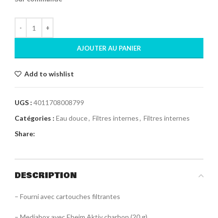
AJOUTER AU PANIER
Add to wishlist
UGS :
4011708008799
Catégories :
Eau douce
,
Filtres internes
,
Filtres internes
Share:
DESCRIPTION
– Fourni avec cartouches filtrantes
– Mediabox avec Eheim Aktiv charbon (20 g)