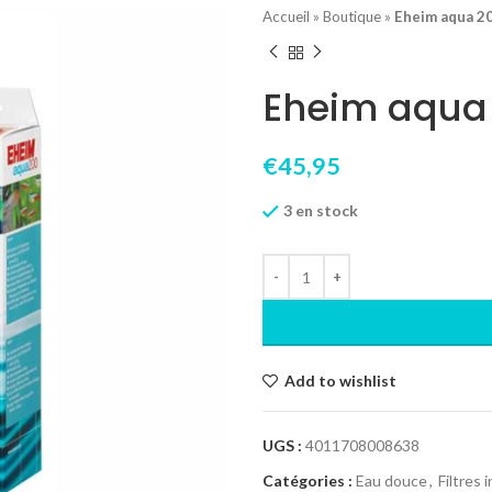
Accueil
»
Boutique
»
Eheim aqua 2
Eheim aqua
€
45,95
3 en stock
Add to wishlist
UGS :
4011708008638
Catégories :
Eau douce
,
Filtres 