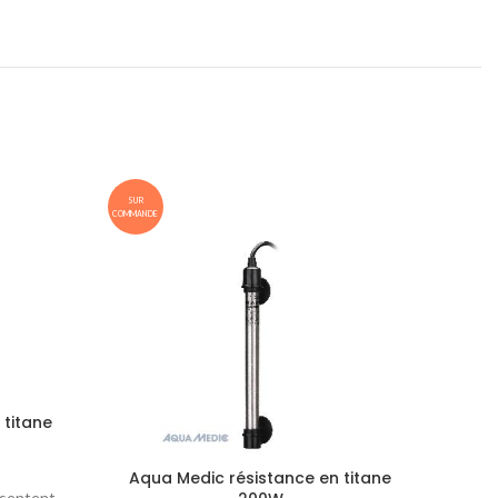
SUR
SUR
COMMANDE
COMMANDE
 titane
Aqua Medic résistance en titane
Aqu
ésentent