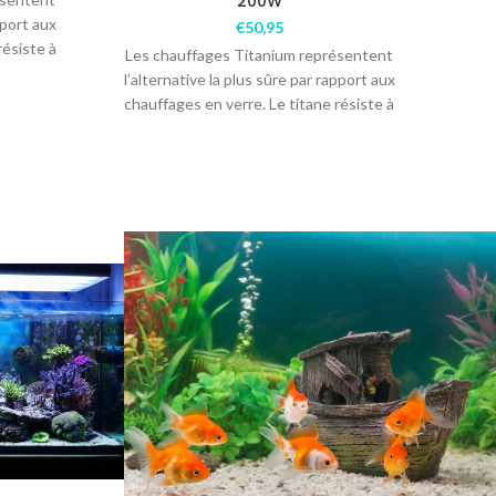
200W
pport aux
€
50,95
résiste à
Les chauffages Titanium représentent
La 
l’alternative la plus sûre par rapport aux
a
chauffages en verre. Le titane résiste à
aq
l’eau de