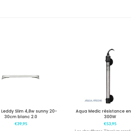
 Leddy Slim 4,8w sunny 20-
Aqua Medic résistance en
30cm blanc 2.0
300W
€
39,95
€
53,95
Les chauffages Titanium repr