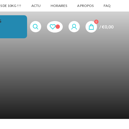
 DE 10KG !!!
ACTU
HORAIRES
A PROPOS
FAQ
S
0
/
€
0,00