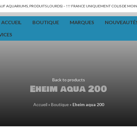
SAUF AQUARIUMS, PRODUITS LOURDS) – !!! FRANCE UNIQUEMENT COLIS DE MOINS
ACCUEIL
BOUTIQUE
MARQUES
NOUVEAUTÉ
VICES
Back to products
Eheim aqua 200
Accueil
»
Boutique
»
Eheim aqua 200