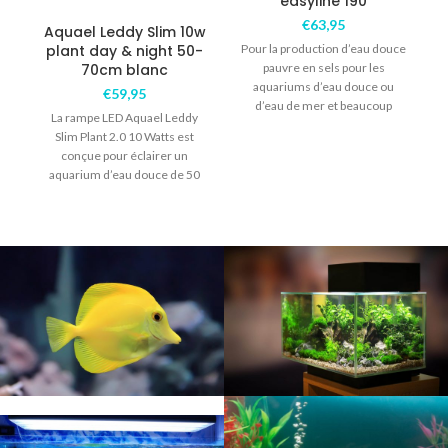
easyline 190
€
63,95
Aquael Leddy Slim 10w
plant day & night 50-
Pour la production d’eau douce
70cm blanc
pauvre en sels pour les
aquariums d’eau douce ou
€
59,95
d’eau de mer et beaucoup
La rampe LED Aquael Leddy
d’autres
Slim Plant 2.0 10 Watts est
conçue pour éclairer un
aquarium d’eau douce de 50