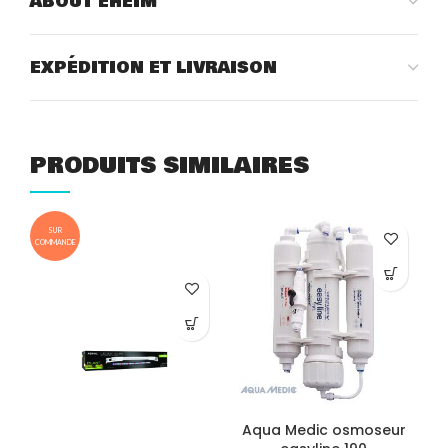
ABOUT EHEIM
EXPÉDITION ET LIVRAISON
PRODUITS SIMILAIRES
SUR
COMMANDE
COM
Aqua Medic osmoseur