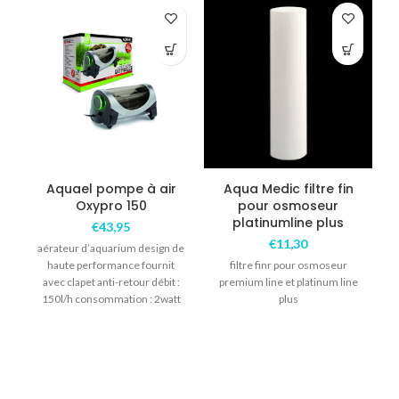
COM
Aquael pompe à air
Aqua Medic filtre fin
Oxypro 150
pour osmoseur
platinumline plus
€
43,95
€
11,30
aérateur d’aquarium design de
haute performance fournit
filtre finr pour osmoseur
avec clapet anti-retour débit :
premium line et platinum line
150l/h consommation : 2watt
plus