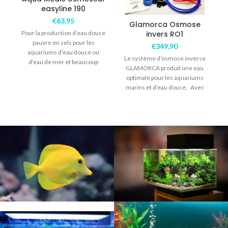
easyline 190
€
63,95
Glamorca Osmose
Pour la production d’eau douce
invers RO1
pauvre en sels pour les
€
349,90
aquariums d’eau douce ou
Le système d’osmose inverse
d’eau de mer et beaucoup
GLAMORCA produit une eau
d’autres
optimale pour les aquariums
marins et d’eau douce. Avec
filtre de