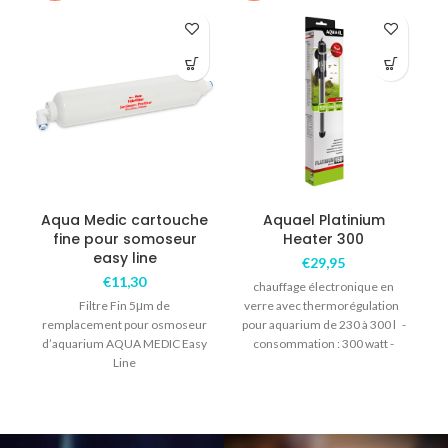
Aqua Medic cartouche
Aquael Platinium
fine pour somoseur
Heater 300
easy line
€
29,95
€
11,30
chauffage électronique en
P
Filtre Fin 5μm de
verre avec thermorégulation
remplacement pour osmoseur
pour aquarium de 230 à 300 l -
d’aquarium AQUA MEDIC Easy
consommation : 300 watt -
Line
longueur : 36cm -précision