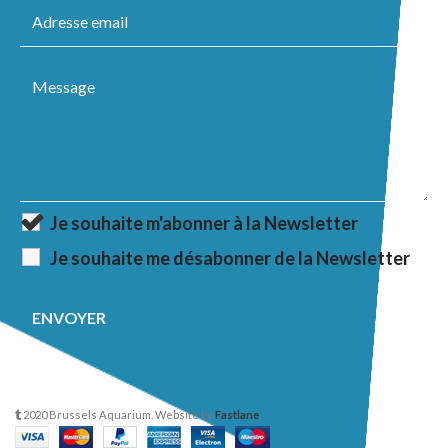
Je souhaite m'abonner à la Newsletter
Je souhaite me désabonner de la Newsletter
2020 Brussels Aquarium. Website by
Fastlane
.