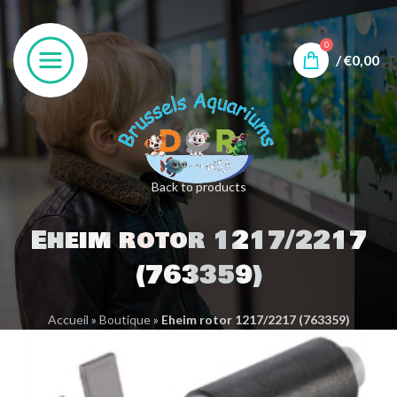
0
/
€
0,00
Back to products
Eheim rotor 1217/2217
(763359)
Accueil
»
Boutique
»
Eheim rotor 1217/2217 (763359)