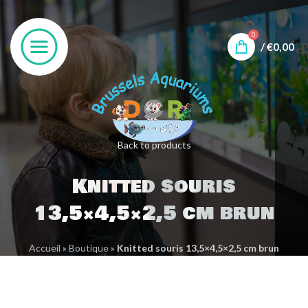
0
/
€
0,00
Back to products
Knitted souris
13,5×4,5×2,5 cm brun
Accueil
»
Boutique
»
Knitted souris 13,5×4,5×2,5 cm brun