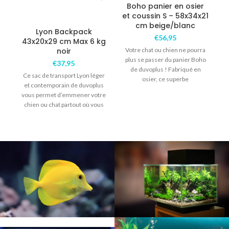
Boho panier en osier
et coussin S – 58x34x21
cm beige/blanc
Lyon Backpack
€
56,95
43x20x29 cm Max 6 kg
-
noir
Votre chat ou chien ne pourra
N
plus se passer du panier Boho
€
37,95
de duvoplus ! Fabriqué en
Ce sac de transport Lyon léger
osier, ce superbe
et contemporain de duvoplus
vous permet d’emmener votre
chien ou chat partout où vous