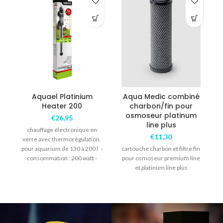
Aquael Platinium
Aqua Medic combiné
Heater 200
charbon/fin pour
osmoseur platinum
€
26,95
line plus
chauffage électronique en
€
11,30
verre avec thermorégulation
pour aquarium de 130 à 200 l -
cartouche charbon et filtre fin
p
consommation : 200 watt -
pour osmoseur premium line
longueur
et platinum line plus