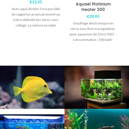
€
15,95
Aquael Platinium
Avec aqua divider il est possible
Heater 300
a
de rapporter provisoirement ou
€
29,95
à titre définitif des vitres sans
chauffage électronique en
collage. La rainure accepte
verre avec thermorégulation
pour aquarium de 230 à 300 l -
consommation : 300 watt -
longueur : 36cm -précision