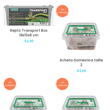
SUR
COMMANDE
Repto Transport Box
19x13x8 cm
€
2,20
Acheta Domestica taille
2
€
2,50
SUR
SUR
COMMANDE
COMMANDE